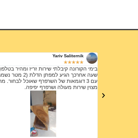
Yariv Saliternik
★
★
★
★
★
ודים ידע כל מה
בימי הקורונה קיבלתי שירות זריז ומהיר בטלפון 
ר אני אהבתי
שעה אחרכך הגיע למפתן הדלת (2 מטר 
עם 3 דוגמאות של השרפרף שאוכל לבחור. מח
מצוין שירות מעולה ושרפרף יפיפה.