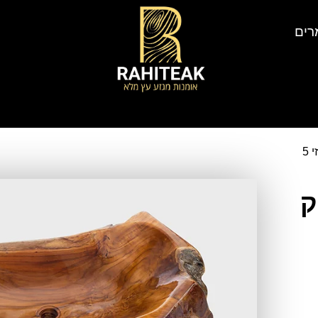
רים
5
ק