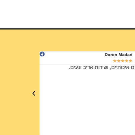
3,600
₪
Udi Rada
Doron Madari
★
★
★
★
★
★
★
★
★
★
ם איכותיים, ושירות אדיב ונעים.
רהיטים ייחודיים 
ברמה אחרת!!