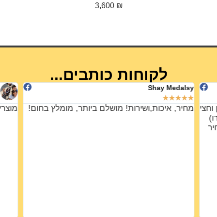
לקוחות כותבים...
Shay Medalsy
★
★
★
★
★
וחצי
מחיר, איכות,ושירות! מושלם ביותר, מומלץ בחום!
מוצרי
נשמרו)
יר