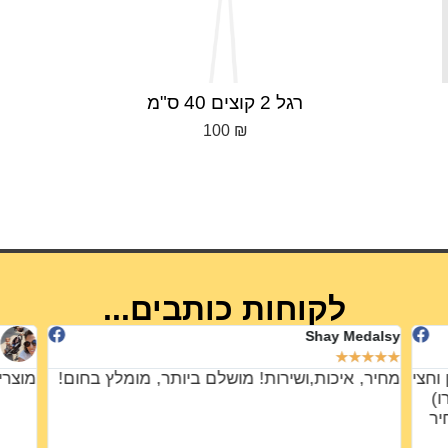
שולחן בר אובאלי מעץ מלא 185×45 ס״מ
ממוצע
3,400
₪
לקוחות כותבים...
Shay Medalsy
★
★
★
★
★
וחצי
מחיר, איכות,ושירות! מושלם ביותר, מומלץ בחום!
מוצרי
נשמרו)
יר