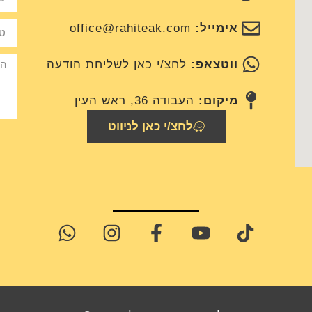
אימייל:
office@rahiteak.com
ווטצאפ:
לחצ/י כאן לשליחת הודעה
מיקום:
העבודה 36, ראש העין
לחצ/י כאן לניווט