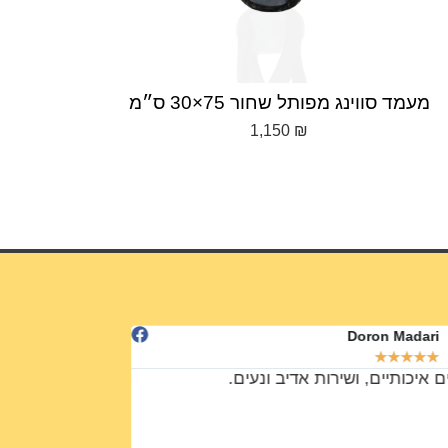
רגל 2 קוצים 40 ס"מ
מעמד ס
100
₪
Udi Rada
Doron Madari
★
★
★
★
★
★
★
★
★
★
ם איכותיים, ושירות אדיב ונעים.
רהיטים ייחודיים 
ברמה אחרת!!