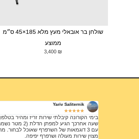
כיור צף מעץ טיק בורמזי 7
1,900
₪
Yariv Saliternik
★
★
★
★
★
ודים ידע כל מה
בימי הקורונה קיבלתי שירות זריז ומהיר בטלפון 
ר אני אהבתי
שעה אחרכך הגיע למפתן הדלת (2 מטר 
עם 3 דוגמאות של השרפרף שאוכל לבחור. מח
מצוין שירות מעולה ושרפרף יפיפה.