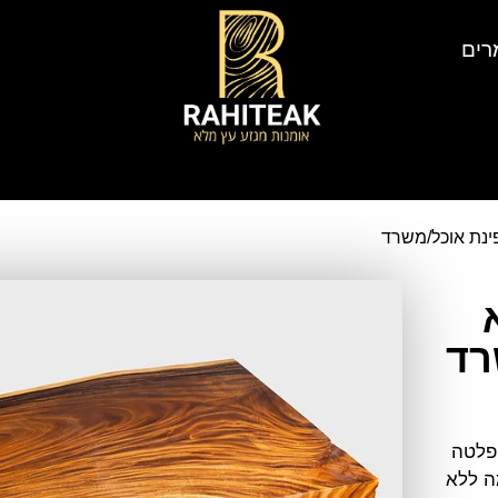
רים
ינת אוכל/משרד
רד
 פלטה
ה ללא